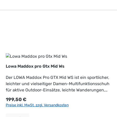
Lowa Maddox pro Gtx Mid Ws
Der LOWA Maddox Pro GTX Mid WS ist ein sportlicher,
leichter und vielseitiger Damen-Multifunktionsschuh
für aktive Outdoor-Einsätze, leichte Wanderungen,
Reisen und Freizeit. Er verbindet dynamischen
Regulärer Preis:
199,50 €
Tragekomfort mit zuverlässigem Wetterschutz und
Preise inkl. MwSt. zzgl. Versandkosten
stabiler Unterstützung – ideal für Damen, die einen
bequemen Allround-Schuh mit sportlichem