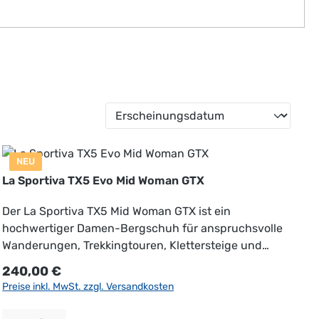
NEU
La Sportiva TX5 Evo Mid Woman GTX
Der La Sportiva TX5 Mid Woman GTX ist ein
hochwertiger Damen-Bergschuh für anspruchsvolle
Wanderungen, Trekkingtouren, Klettersteige und
alpine Outdoor-Abenteuer. Er überzeugt durch eine
Regulärer Preis:
240,00 €
ideale Kombination aus Stabilität, Komfort,
Preise inkl. MwSt. zzgl. Versandkosten
Wetterschutz und sicherem Halt auf
unterschiedlichstem Gelände. Das robuste