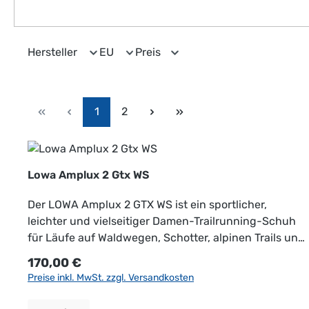
Hersteller
EU
Preis
Seite
Seite
1
2
Lowa Amplux 2 Gtx WS
Der LOWA Amplux 2 GTX WS ist ein sportlicher,
leichter und vielseitiger Damen-Trailrunning-Schuh
für Läufe auf Waldwegen, Schotter, alpinen Trails und
technisch anspruchsvollerem Gelände. Er kombiniert
Regulärer Preis:
170,00 €
dynamischen Laufkomfort, zuverlässigen
Preise inkl. MwSt. zzgl. Versandkosten
Wetterschutz und sicheren Grip – ideal für
Läuferinnen, die auch bei Regen, nassen Wegen oder