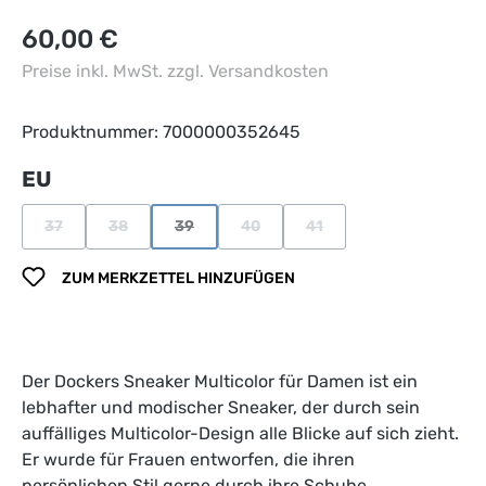
Regulärer Preis:
60,00 €
Preise inkl. MwSt. zzgl. Versandkosten
Produktnummer:
7000000352645
auswählen
EU
37
38
39
40
41
(Diese Option ist zurzeit nicht verfügbar.)
(Diese Option ist zurzeit nicht verfügbar.)
(Diese Option ist zurzeit nicht verfügbar.)
(Diese Option ist zurzeit nicht verfü
(Diese Option ist zurzeit n
ZUM MERKZETTEL HINZUFÜGEN
Der Dockers Sneaker Multicolor für Damen ist ein
lebhafter und modischer Sneaker, der durch sein
auffälliges Multicolor-Design alle Blicke auf sich zieht.
Er wurde für Frauen entworfen, die ihren
persönlichen Stil gerne durch ihre Schuhe