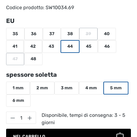
Codice prodotto:
SW10034.69
Seleziona
EU
35
36
37
38
39
40
(Questa opzione non è al m
41
42
43
44
45
46
47
48
(Questa opzione non è al momento disponibile.)
Seleziona
spessore soletta
1 mm
2 mm
3 mm
4 mm
5 mm
6 mm
Quantità del prodotto: inserisci la quantità
Disponibile, tempi di consegna: 3 - 5
giorni
NEL CARRELLO