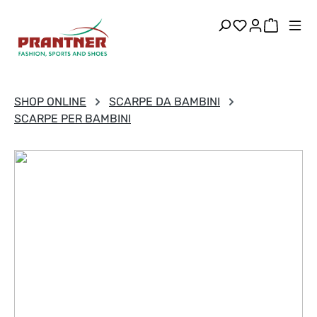
Passa al contenuto principale
Hai 0 articoli
Il carre
SHOP ONLINE
SCARPE DA BAMBINI
SCARPE PER BAMBINI
ALPINISMO
"Il tuo percorso, la nostra
attrezzatura"