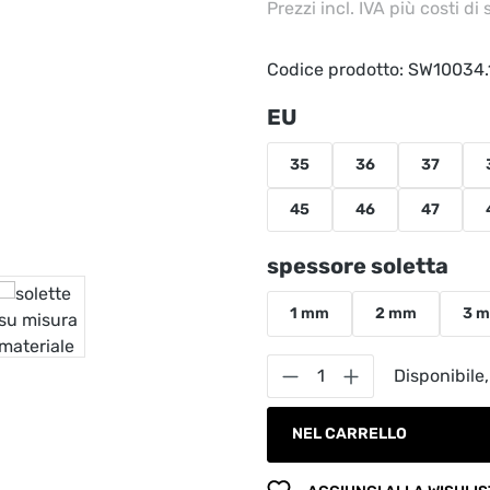
Prezzi incl. IVA più costi di
Codice prodotto:
SW10034.
Seleziona
EU
35
36
37
45
46
47
Seleziona
spessore soletta
1 mm
2 mm
3 
Quantità del prodot
Disponibile,
NEL CARRELLO