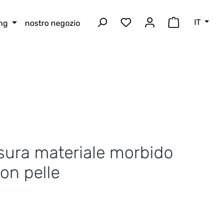
IT
ing
nostro negozio
Hai 0 articoli nella lista
Il carrello 
isura materiale morbido
on pelle