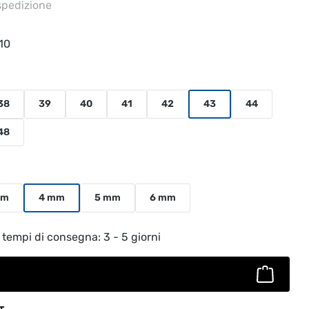
 spedizione
10
38
39
40
41
42
43
44
48
mm
4 mm
5 mm
6 mm
to: inserisci la quantità desiderata o usa
 tempi di consegna: 3 - 5 giorni