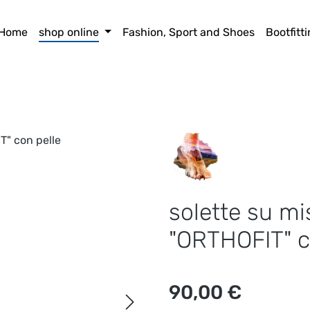
Home
shop online
Fashion, Sport and Shoes
Bootfitt
solette su m
"ORTHOFIT" c
Prezzo normale:
90,00 €