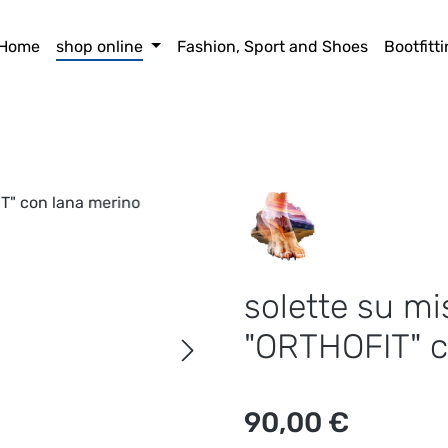
Home
shop online
Fashion, Sport and Shoes
Bootfitt
solette su m
"ORTHOFIT" c
Prezzo normale:
90,00 €