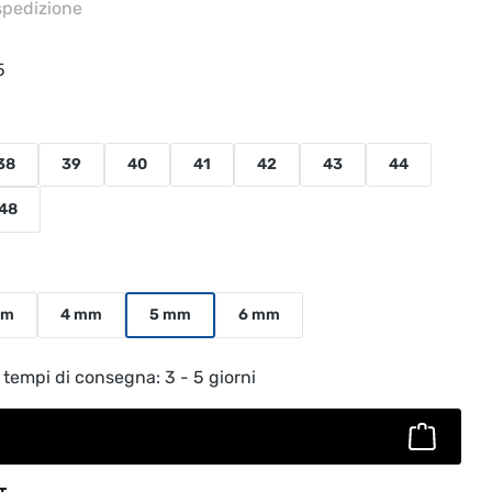
 spedizione
5
38
39
40
41
42
43
44
ento disponibile.)
48
mm
4 mm
5 mm
6 mm
to: inserisci la quantità desiderata o usa
 tempi di consegna: 3 - 5 giorni