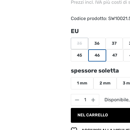
Prezzi incl. IVA più costi di
Codice prodotto:
SW10021.
Seleziona
EU
35
36
37
(Questa opzione non è al mom
45
46
47
Seleziona
spessore soletta
1 mm
2 mm
3 
Quantità del prodot
Disponibile,
NEL CARRELLO