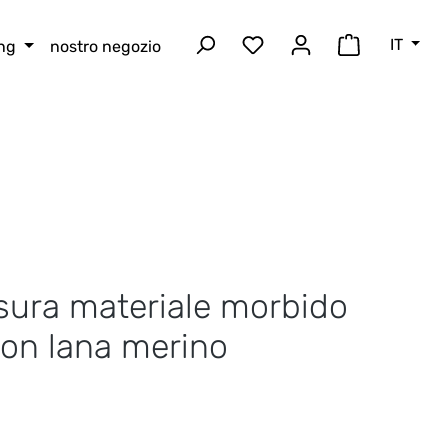
IT
ing
nostro negozio
Hai 0 articoli nella lista
Il carrello 
isura materiale morbido
on lana merino