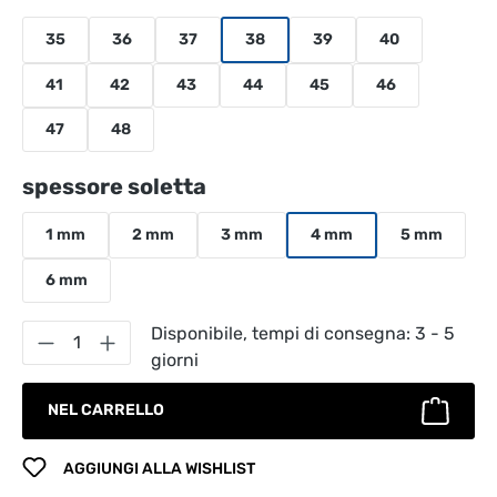
35
36
37
38
39
40
41
42
43
44
45
46
47
48
Seleziona
spessore soletta
1 mm
2 mm
3 mm
4 mm
5 mm
6 mm
Quantità del prodotto: inserisci la quantità
Disponibile, tempi di consegna: 3 - 5
giorni
NEL CARRELLO
AGGIUNGI ALLA WISHLIST