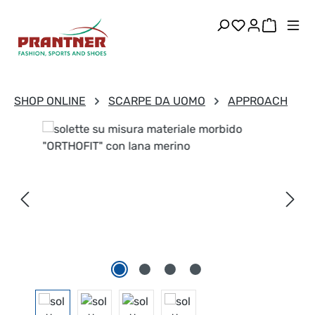
Passa al contenuto principale
Hai 0 articoli
Il carre
SHOP ONLINE
SCARPE DA UOMO
APPROACH
Salta la galleria di immagini