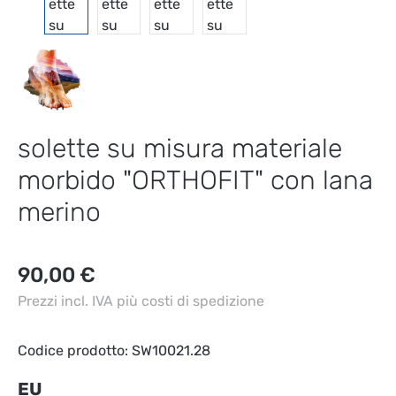
solette su misura materiale
morbido "ORTHOFIT" con lana
merino
Prezzo normale:
90,00 €
Prezzi incl. IVA più costi di spedizione
Codice prodotto:
SW10021.28
Seleziona
EU