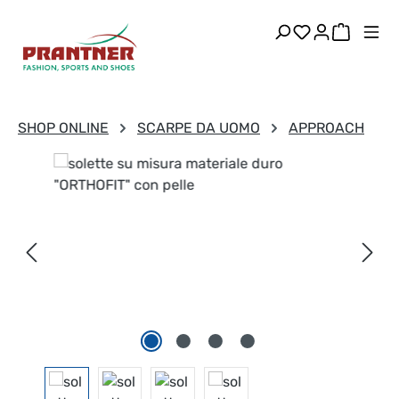
Passa al contenuto principale
Hai 0 articoli
Il carre
SHOP ONLINE
SCARPE DA UOMO
APPROACH
Salta la galleria di immagini