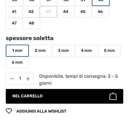
41
42
43
44
45
46
(Questa opzione non è al momento disponibile.
47
48
Seleziona
spessore soletta
1 mm
2 mm
3 mm
4 mm
5 mm
6 mm
Quantità del prodotto: inserisci la quantità
Disponibile, tempi di consegna: 3 - 5
giorni
NEL CARRELLO
AGGIUNGI ALLA WISHLIST