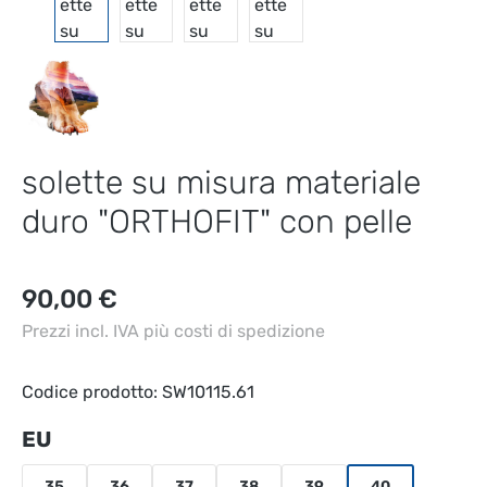
solette su misura materiale
duro "ORTHOFIT" con pelle
Prezzo normale:
90,00 €
Prezzi incl. IVA più costi di spedizione
Codice prodotto:
SW10115.61
Seleziona
EU
35
36
37
38
39
40