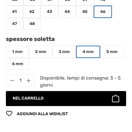
41
42
43
44
45
46
47
48
Seleziona
spessore soletta
1 mm
2 mm
3 mm
4 mm
5 mm
6 mm
Quantità del prodotto: inserisci la quantità
Disponibile, tempi di consegna: 3 - 5
giorni
NEL CARRELLO
AGGIUNGI ALLA WISHLIST