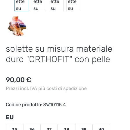
solette su misura materiale
duro "ORTHOFIT" con pelle
Prezzo normale:
90,00 €
Prezzi incl. IVA più costi di spedizione
Codice prodotto:
SW10115.4
Seleziona
EU
35
36
37
38
39
40