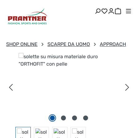
Passa al contenuto principale
Hai 0 articoli
Il carre
SHOP ONLINE
SCARPE DA UOMO
APPROACH
Salta la galleria di immagini