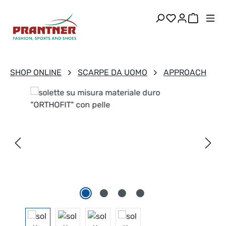
Passa al contenuto principale
Hai 0 articoli
Il carre
SHOP ONLINE
SCARPE DA UOMO
APPROACH
Salta la galleria di immagini