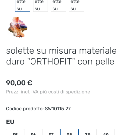
solette su misura materiale
duro "ORTHOFIT" con pelle
Prezzo normale:
90,00 €
Prezzi incl. IVA più costi di spedizione
Codice prodotto:
SW10115.27
Seleziona
EU
35
36
37
38
39
40