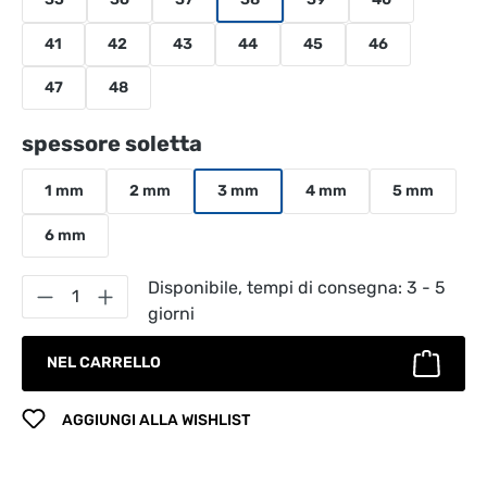
41
42
43
44
45
46
47
48
Seleziona
spessore soletta
1 mm
2 mm
3 mm
4 mm
5 mm
6 mm
Quantità del prodotto: inserisci la quantità
Disponibile, tempi di consegna: 3 - 5
giorni
NEL CARRELLO
AGGIUNGI ALLA WISHLIST