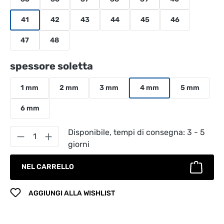
41
42
43
44
45
46
47
48
Seleziona
spessore soletta
1 mm
2 mm
3 mm
4 mm
5 mm
6 mm
Quantità del prodotto: inserisci la quantità
Disponibile, tempi di consegna: 3 - 5
giorni
NEL CARRELLO
AGGIUNGI ALLA WISHLIST