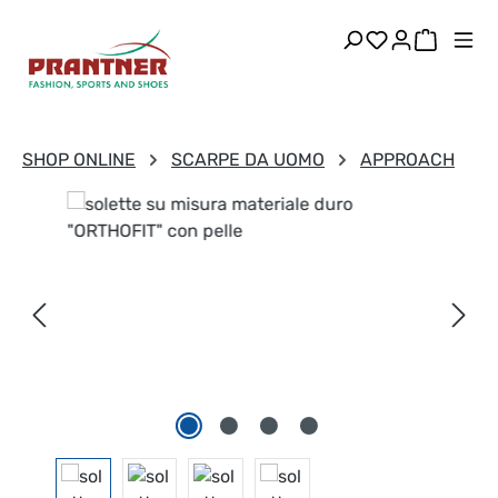
Passa al contenuto principale
Hai 0 articoli
Il carre
SHOP ONLINE
SCARPE DA UOMO
APPROACH
Salta la galleria di immagini