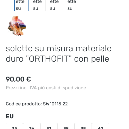
solette su misura materiale
duro "ORTHOFIT" con pelle
Prezzo normale:
90,00 €
Prezzi incl. IVA più costi di spedizione
Codice prodotto:
SW10115.22
Seleziona
EU
35
36
37
38
39
40