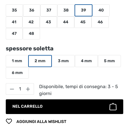
35
36
37
38
39
40
41
42
43
44
45
46
47
48
Seleziona
spessore soletta
1 mm
2 mm
3 mm
4 mm
5 mm
6 mm
Quantità del prodotto: inserisci la quantità
Disponibile, tempi di consegna: 3 - 5
giorni
NEL CARRELLO
AGGIUNGI ALLA WISHLIST