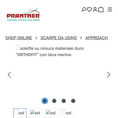
Passa al contenuto principale
Hai 0 articoli
Il carre
SHOP ONLINE
SCARPE DA UOMO
APPROACH
Salta la galleria di immagini