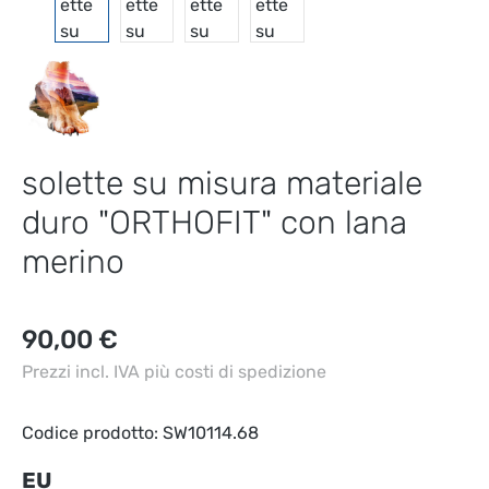
solette su misura materiale
duro "ORTHOFIT" con lana
merino
Prezzo normale:
90,00 €
Prezzi incl. IVA più costi di spedizione
Codice prodotto:
SW10114.68
Seleziona
EU