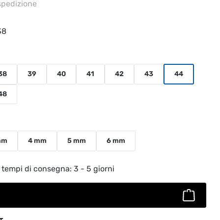
 spedizione
38
38
39
40
41
42
43
44
48
mm
4 mm
5 mm
6 mm
to: inserisci la quantità desiderata o usa
 tempi di consegna: 3 - 5 giorni