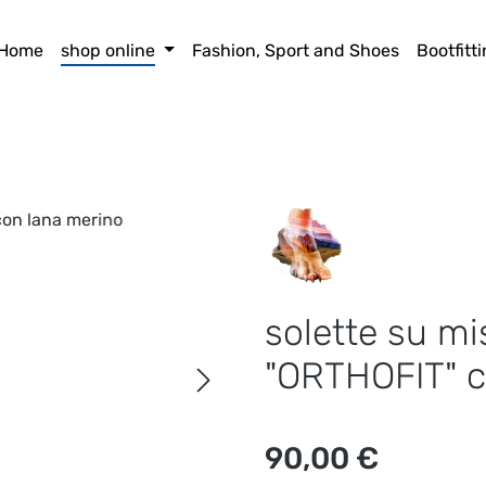
Home
shop online
Fashion, Sport and Shoes
Bootfitt
solette su mi
"ORTHOFIT" c
Prezzo normale:
90,00 €