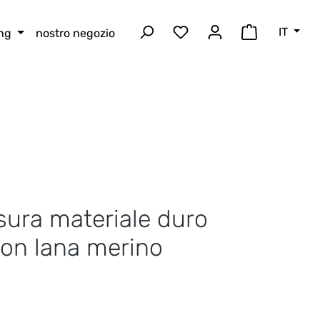
IT
ing
nostro negozio
Hai 0 articoli nella lista
Il carrello 
sura materiale duro
on lana merino