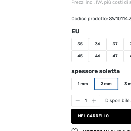
Prezzi incl. IVA più costi di
Codice prodotto:
SW10114.
Seleziona
EU
35
36
37
45
46
47
Seleziona
spessore soletta
1 mm
2 mm
3 
Quantità del prodot
Disponibile,
NEL CARRELLO