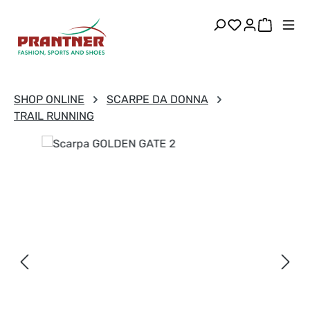
Passa al contenuto principale
Hai 0 articoli
Il carre
SHOP ONLINE
SCARPE DA DONNA
TRAIL RUNNING
Salta la galleria di immagini