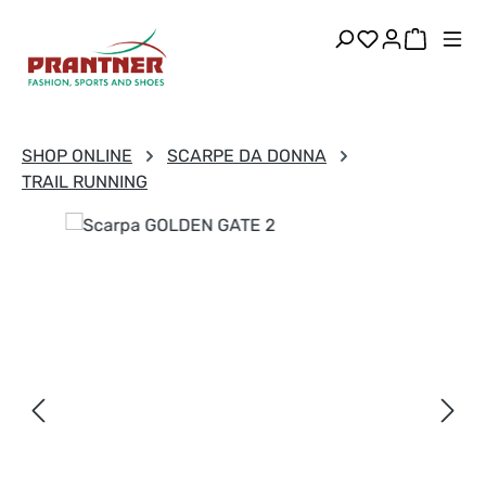
Passa al contenuto principale
Hai 0 articoli
Il carre
SHOP ONLINE
SCARPE DA DONNA
TRAIL RUNNING
Salta la galleria di immagini