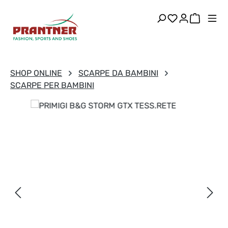
Passa al contenuto principale
Hai 0 articoli
Il carre
SHOP ONLINE
SCARPE DA BAMBINI
SCARPE PER BAMBINI
Salta la galleria di immagini