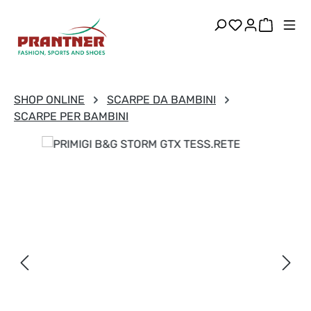
Passa al contenuto principale
Hai 0 articoli
Il carre
SHOP ONLINE
SCARPE DA BAMBINI
SCARPE PER BAMBINI
Salta la galleria di immagini