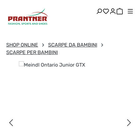
Passa al contenuto principale
Hai 0 articoli
Il carre
SHOP ONLINE
SCARPE DA BAMBINI
SCARPE PER BAMBINI
Salta la galleria di immagini