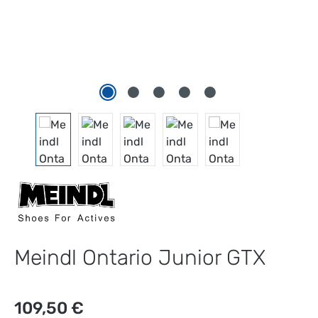
Meindl Ontario Junior GTX
Prezzo normale:
109,50 €