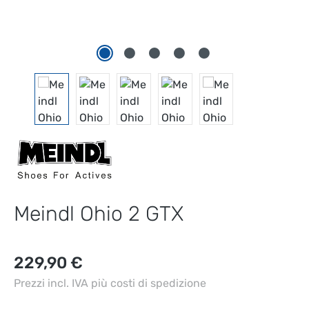
Meindl Ohio 2 GTX
Prezzo normale:
229,90 €
Prezzi incl. IVA più costi di spedizione