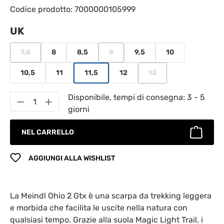
Codice prodotto:
7000000105999
Seleziona
UK
7,5
8
8,5
9
9,5
10
(Questa opzione non è al momento disponibile.)
(Questa opzione non è al momento disp
10,5
11
11,5
12
13
(Questa opzione non è a
Quantità del prodotto: inserisci la quantità
Disponibile, tempi di consegna: 3 - 5
giorni
NEL CARRELLO
AGGIUNGI ALLA WISHLIST
La Meindl Ohio 2 Gtx è una scarpa da trekking leggera
e morbida che facilita le uscite nella natura con
qualsiasi tempo. Grazie alla suola Magic Light Trail, i