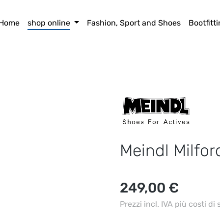
Home
shop online
Fashion, Sport and Shoes
Bootfitt
Meindl Milfo
Prezzo normale:
249,00 €
Prezzi incl. IVA più costi di