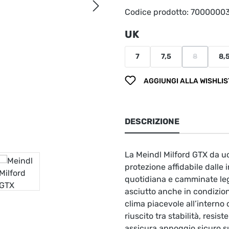
Codice prodotto:
7000000
Seleziona
UK
7
7,5
8
8,
(Questa opz
AGGIUNGI ALLA WISHLIS
DESCRIZIONE
La Meindl Milford GTX da u
protezione affidabile dalle
quotidiana e camminate le
asciutto anche in condizion
clima piacevole all’interno 
riuscito tra stabilità, resi
assicura appoggio sicuro s