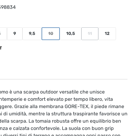
398834
5
9
9,5
10
10,5
11
12
ione non è al momento disponibile.)
(Questa opzione non è al momento disponibile.)
(Questa opzione non è al 
T
omo è una scarpa outdoor versatile che unisce
 intemperie e comfort elevato per tempo libero, vita
ggere. Grazie alla membrana GORE-TEX, il piede rimane
i di umidità, mentre la struttura traspirante favorisce un
della scarpa. La tomaia robusta offre un equilibrio ben
stenza e calzata confortevole. La suola con buon grip
u diversi tipi di terreno e accompagna ogni passo con