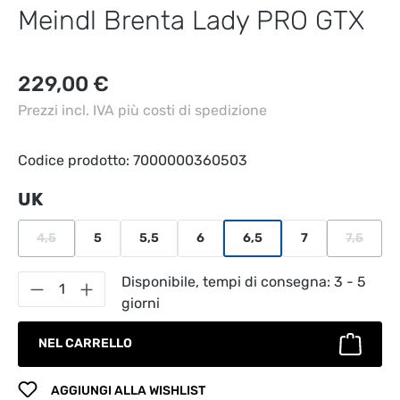
Meindl Brenta Lady PRO GTX
Prezzo normale:
229,00 €
Prezzi incl. IVA più costi di spedizione
Codice prodotto:
7000000360503
Seleziona
UK
4,5
5
5,5
6
6,5
7
7,5
(Questa opzione non è al momento disponibile.)
(Questa 
Quantità del prodotto: inserisci la quantità
Disponibile, tempi di consegna: 3 - 5
giorni
NEL CARRELLO
AGGIUNGI ALLA WISHLIST