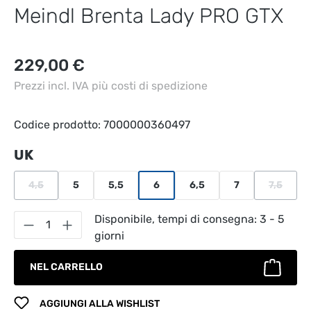
Meindl Brenta Lady PRO GTX
Prezzo normale:
229,00 €
Prezzi incl. IVA più costi di spedizione
Codice prodotto:
7000000360497
Seleziona
UK
4,5
5
5,5
6
6,5
7
7,5
(Questa opzione non è al momento disponibile.)
(Questa 
Quantità del prodotto: inserisci la quantità
Disponibile, tempi di consegna: 3 - 5
giorni
NEL CARRELLO
AGGIUNGI ALLA WISHLIST