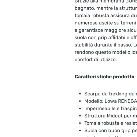
Grazie alla membrana GORE-
bagnato, mentre la struttur
tomaia robusta assicura du
numerose uscite su terreni 
e garantisce maggiore sicu
suola con grip affidabile of
stabilità durante il passo.
rendono questo modello ide
comfort di utilizzo.
Caratteristiche prodotto
Scarpa da trekking da
Modello: Lowa RENEG
Impermeabile e traspi
Struttura Midcut per ma
Tomaia robusta e resis
Suola con buon grip per