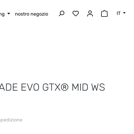
IT
ing
nostro negozio
Hai 0 articoli nella lista
Il carrello 
ADE EVO GTX® MID WS
 spedizione