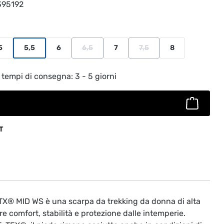
395192
5
5,5
6
6,5
7
7,5
8
n è al momento disponibile.)
(Questa opzione non è al momento disponibile
(Questa opzione non è al m
to: inserisci la quantità desiderata o usa
 tempi di consegna: 3 - 5 giorni
T
® MID WS è una scarpa da trekking da donna di alta
ire comfort, stabilità e protezione dalle intemperie.