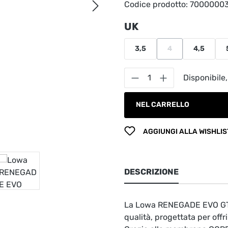
Codice prodotto:
7000000
Seleziona
UK
3,5
4
4,5
(Questa opzione no
Quantità del prodot
Disponibile,
NEL CARRELLO
AGGIUNGI ALLA WISHLIS
DESCRIZIONE
La Lowa RENEGADE EVO GTX
qualità, progettata per offr