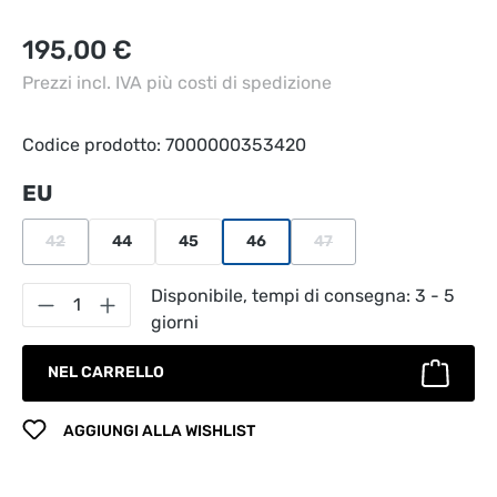
Prezzo normale:
195,00 €
Prezzi incl. IVA più costi di spedizione
Codice prodotto:
7000000353420
Seleziona
EU
42
44
45
46
47
(Questa opzione non è al momento disponibile.)
(Questa opzione non è al 
Quantità del prodotto: inserisci la quantità
Disponibile, tempi di consegna: 3 - 5
giorni
NEL CARRELLO
AGGIUNGI ALLA WISHLIST