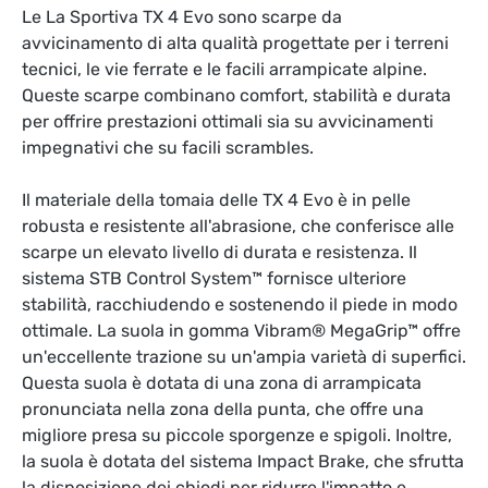
Le La Sportiva TX 4 Evo sono scarpe da
avvicinamento di alta qualità progettate per i terreni
tecnici, le vie ferrate e le facili arrampicate alpine.
Queste scarpe combinano comfort, stabilità e durata
per offrire prestazioni ottimali sia su avvicinamenti
impegnativi che su facili scrambles.
Il materiale della tomaia delle TX 4 Evo è in pelle
robusta e resistente all'abrasione, che conferisce alle
scarpe un elevato livello di durata e resistenza. Il
sistema STB Control System™ fornisce ulteriore
stabilità, racchiudendo e sostenendo il piede in modo
ottimale. La suola in gomma Vibram® MegaGrip™ offre
un'eccellente trazione su un'ampia varietà di superfici.
Questa suola è dotata di una zona di arrampicata
pronunciata nella zona della punta, che offre una
migliore presa su piccole sporgenze e spigoli. Inoltre,
la suola è dotata del sistema Impact Brake, che sfrutta
la disposizione dei chiodi per ridurre l'impatto e