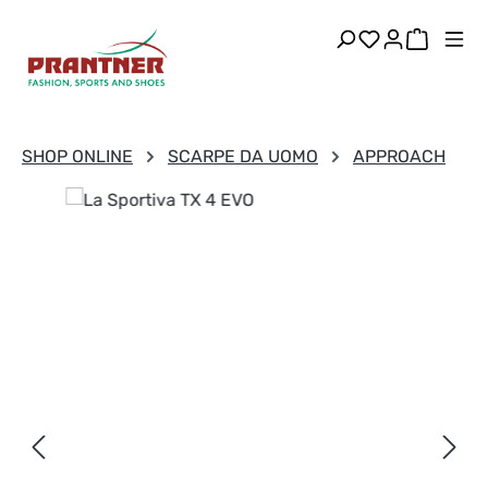
Passa al contenuto principale
Hai 0 articoli
Il carre
SHOP ONLINE
SCARPE DA UOMO
APPROACH
Salta la galleria di immagini