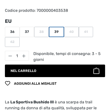
Codice prodotto:
7000000403538
Seleziona
EU
36
37
38
39
40
41
(Questa opzione non è al momento disponibile.
(Questa opzione non è al 
(Questa opzione 
42
(Questa opzione non è al momento disponibile.)
Quantità del prodotto: inserisci la quantità
Disponibile, tempi di consegna: 3 - 5
giorni
NEL CARRELLO
AGGIUNGI ALLA WISHLIST
La
La Sportiva Bushido III
è una scarpa da trail
running da donna di alta qualità, sviluppata per le