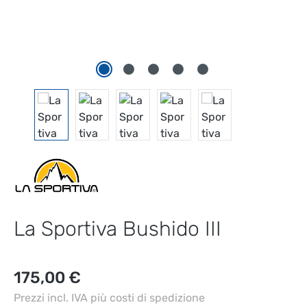
La Sportiva Bushido III
Prezzo normale:
175,00 €
Prezzi incl. IVA più costi di spedizione