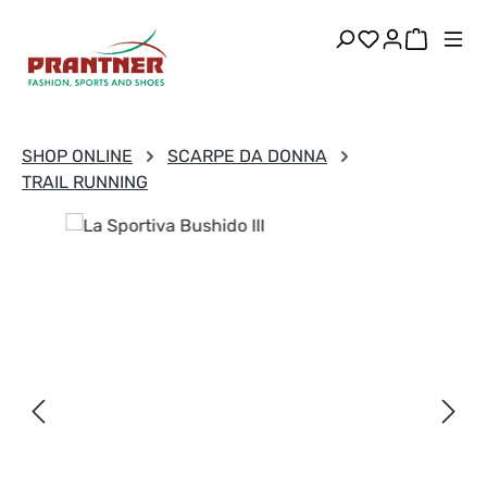
Passa al contenuto principale
Hai 0 articoli
Il carre
SHOP ONLINE
SCARPE DA DONNA
TRAIL RUNNING
Salta la galleria di immagini