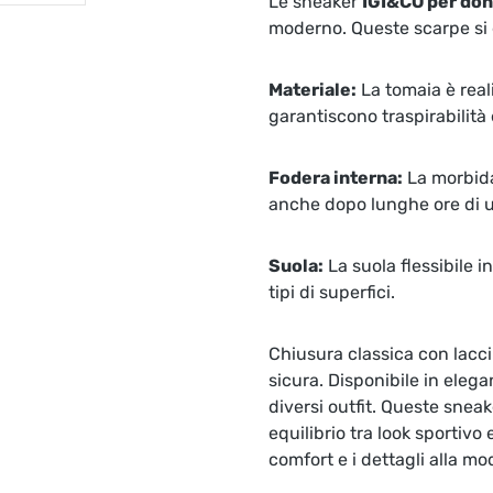
Le sneaker
IGI&CO per do
moderno. Queste scarpe si d
Materiale:
La tomaia è reali
garantiscono traspirabilità 
Fodera interna:
La morbida
anche dopo lunghe ore di ut
Suola:
La suola flessibile i
tipi di superfici.
Chiusura classica con lacci
sicura. Disponibile in elega
diversi outfit. Queste sneak
equilibrio tra look sportiv
comfort e i dettagli alla mo