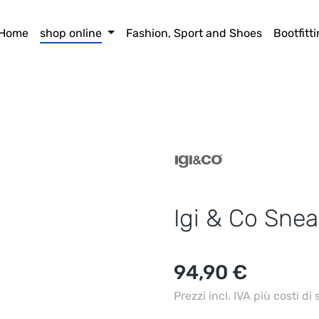
Home
shop online
Fashion, Sport and Shoes
Bootfitt
Igi & Co Snea
Prezzo normale:
94,90 €
Prezzi incl. IVA più costi di