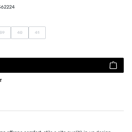
362224
39
40
41
opzione non è al momento disponibile.)
(Questa opzione non è al momento disponibile.)
(Questa opzione non è al momento disponibile.)
(Questa opzione non è al momento disponibile.)
to: inserisci la quantità desiderata o usa
T