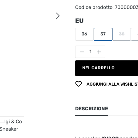
Codice prodotto:
7000000
Seleziona
EU
36
37
38
(Questa 
Quantità del prodot
NEL CARRELLO
AGGIUNGI ALLA WISHLIS
DESCRIZIONE