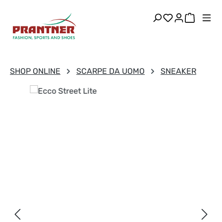
Passa al contenuto principale
Hai 0 articoli
Il carre
SHOP ONLINE
SCARPE DA UOMO
SNEAKER
Salta la galleria di immagini