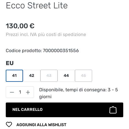
Ecco Street Lite
Prezzo normale:
130,00 €
Prezzi incl. IVA più costi di spedizione
Codice prodotto:
7000000351556
Seleziona
EU
41
42
43
44
45
(Questa opzione non è al momento disponibile.
(Questa opzione non è al m
Quantità del prodotto: inserisci la quantità
Disponibile, tempi di consegna: 3 - 5
giorni
NEL CARRELLO
AGGIUNGI ALLA WISHLIST