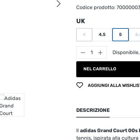
Codice prodotto:
7000000
Seleziona
UK
4
4,5
5
5,
(Questa opzione non è al mome
Quantità del prodot
Disponibile,
NEL CARRELLO
AGGIUNGI ALLA WISHLIS
DESCRIZIONE
Il
adidas Grand Court 00s 
tennis, ispirata alla cultu