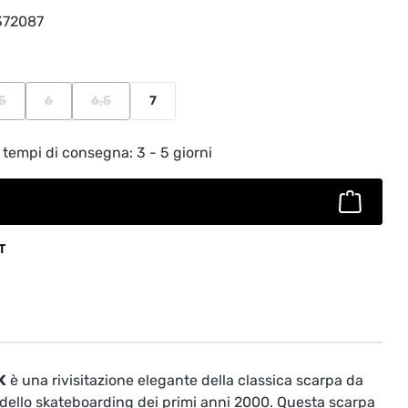
372087
5
6
6,5
7
nto disponibile.)
(Questa opzione non è al momento disponibile.)
(Questa opzione non è al momento disponibile.)
(Questa opzione non è al momento disponibile.)
to: inserisci la quantità desiderata o usa
 tempi di consegna: 3 - 5 giorni
T
K
è una rivisitazione elegante della classica scarpa da
ra dello skateboarding dei primi anni 2000. Questa scarpa