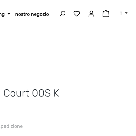
IT
ing
nostro negozio
Hai 0 articoli nella lista
Il carrello 
 Court 00S K
 spedizione