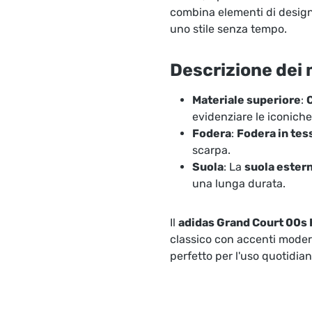
combina elementi di design
uno stile senza tempo.
Descrizione dei 
Materiale superiore
:
evidenziare le iconiche
Fodera
:
Fodera in tes
scarpa.
Suola
: La
suola ester
una lunga durata.
Il
adidas Grand Court 00s 
classico con accenti moderni
perfetto per l'uso quotidian