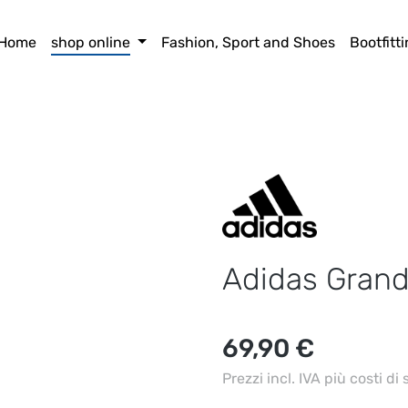
Home
shop online
Fashion, Sport and Shoes
Bootfitt
Adidas Grand
Prezzo normale:
69,90 €
Prezzi incl. IVA più costi di