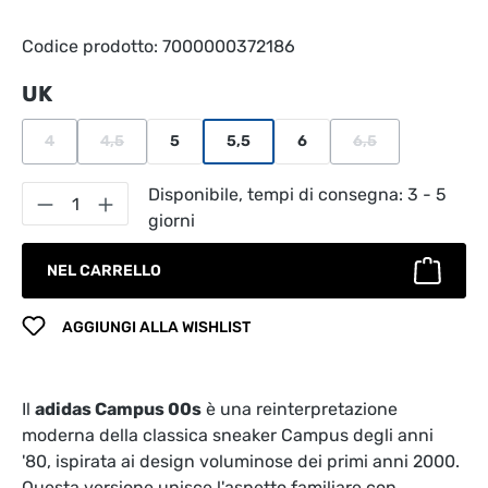
Codice prodotto:
7000000372186
Seleziona
UK
4
4,5
5
5,5
6
6,5
(Questa opzione non è al momento disponibile.)
(Questa opzione non è al momento disponibile.)
(Questa opzione no
Quantità del prodotto: inserisci la quantità
Disponibile, tempi di consegna: 3 - 5
giorni
NEL CARRELLO
AGGIUNGI ALLA WISHLIST
Il
adidas Campus 00s
è una reinterpretazione
moderna della classica sneaker Campus degli anni
'80, ispirata ai design voluminose dei primi anni 2000.
Questa versione unisce l'aspetto familiare con