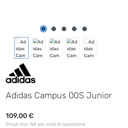
Adidas Campus 00S Junior
Prezzo normale:
109,00 €
Prezzi incl. IVA più costi di spedizione