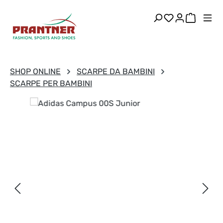
Passa al contenuto principale
Hai 0 articoli
Il carre
SHOP ONLINE
SCARPE DA BAMBINI
SCARPE PER BAMBINI
Salta la galleria di immagini