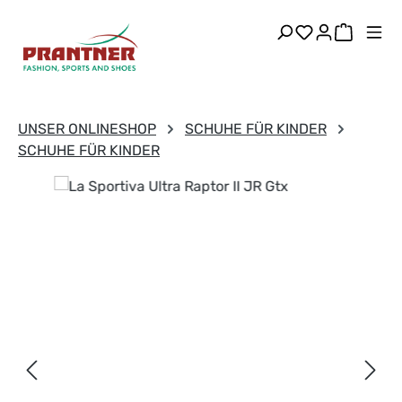
Zum Hauptinhalt springen
Du hast 0 Pr
Warenk
UNSER ONLINESHOP
SCHUHE FÜR KINDER
SCHUHE FÜR KINDER
Bildergalerie überspringen