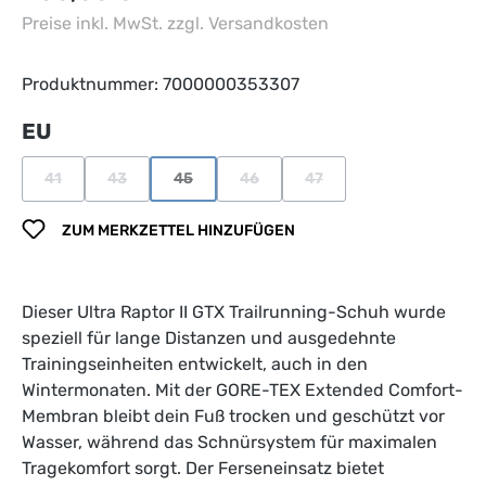
Preise inkl. MwSt. zzgl. Versandkosten
Produktnummer:
7000000353307
auswählen
EU
41
43
45
46
47
(Diese Option ist zurzeit nicht verfügbar.)
(Diese Option ist zurzeit nicht verfügbar.)
(Diese Option ist zurzeit nicht verfügbar.)
(Diese Option ist zurzeit nicht verfüg
(Diese Option ist zurzeit n
ZUM MERKZETTEL HINZUFÜGEN
Dieser Ultra Raptor II GTX Trailrunning-Schuh wurde
speziell für lange Distanzen und ausgedehnte
Trainingseinheiten entwickelt, auch in den
Wintermonaten. Mit der GORE-TEX Extended Comfort-
Membran bleibt dein Fuß trocken und geschützt vor
Wasser, während das Schnürsystem für maximalen
Tragekomfort sorgt. Der Ferseneinsatz bietet