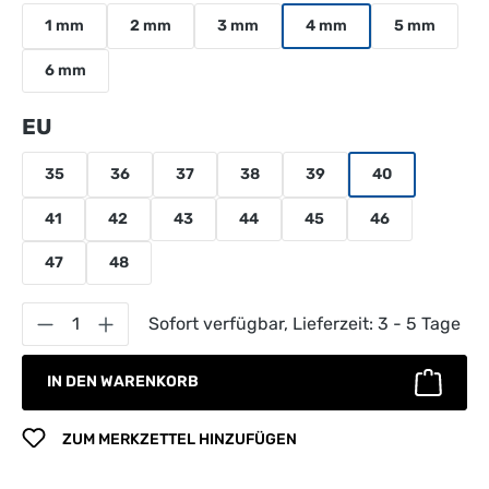
1 mm
2 mm
3 mm
4 mm
5 mm
6 mm
auswählen
EU
35
36
37
38
39
40
41
42
43
44
45
46
47
48
Produkt Anzahl: Gib den gewünschten Wert 
Sofort verfügbar, Lieferzeit: 3 - 5 Tage
IN DEN WARENKORB
ZUM MERKZETTEL HINZUFÜGEN