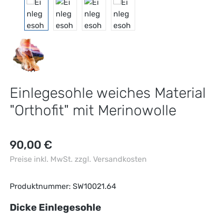
Einlegesohle weiches Material
"Orthofit" mit Merinowolle
Regulärer Preis:
90,00 €
Preise inkl. MwSt. zzgl. Versandkosten
Produktnummer:
SW10021.64
auswählen
Dicke Einlegesohle